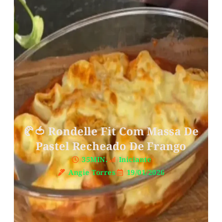
🥐🍅 Rondelle Fit Com Massa De
Pastel Recheado De Frango
35MIN.
Iniciante
Angie Torres
19/01/2026