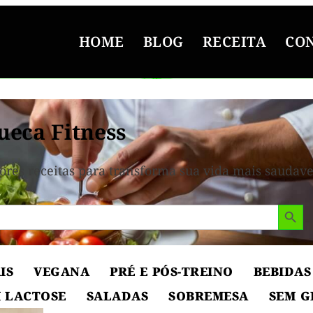
HOME
BLOG
RECEITA
CO
eca Fitness
ores receitas para transforma sua vida mais saudave
Search But
IS
VEGANA
PRÉ E PÓS-TREINO
BEBIDAS
 LACTOSE
SALADAS
SOBREMESA
SEM G