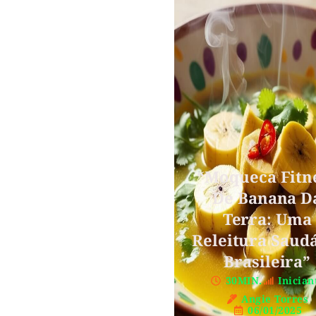
“Moqueca Fitn
De Banana D
Terra: Uma
Releitura Saud
Brasileira”
30MIN.
Inician
Angie Torres
06/01/2025