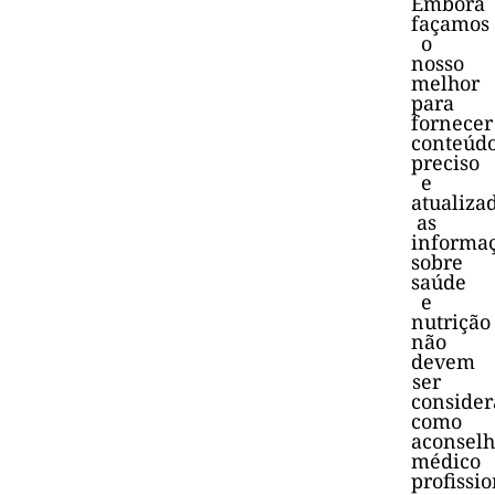
Embora
façamos
o
nosso
melhor
para
fornecer
conteúd
preciso
e
atualiza
as
informa
sobre
saúde
e
nutrição
não
devem
ser
consider
como
aconsel
médico
profissio