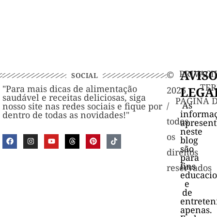
AVIS
PRIVACI
©️
SOCIAL
TER
"Para mais dicas de alimentação
LEGA
2026
saudável e receitas deliciosas, siga
PAGINA 
As
/
nosso site nas redes sociais e fique por
informa
dentro de todas as novidades!"
todos
apresen
neste
os
blog
são
direitos
para
fins
reservados
educacio
e
de
entrete
apenas.