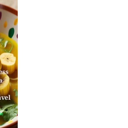
ess
a
ável
te