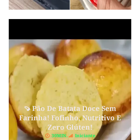
🍠 Pão De Batata Doce Sem
Farinha! Fofinho, Nutritivo E
Zero Glúten!
30MIN.
Iniciante