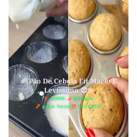
🥖 Pão De Cebola Fit Macio E
Levíssimo 😍✨
40MIN.
Iniciante
Angie Torres
16/11/2025