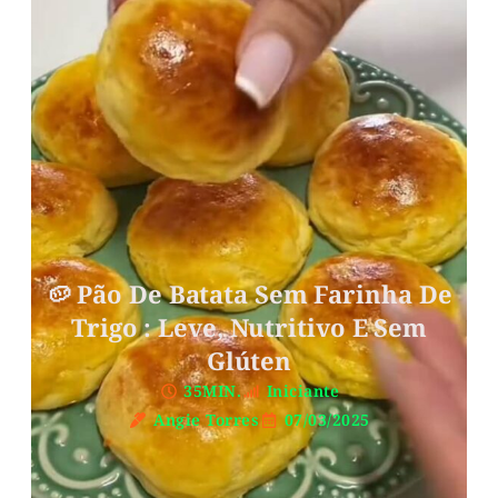
🥔 Pão De Batata Sem Farinha De
Trigo : Leve, Nutritivo E Sem
Glúten
35MIN.
Iniciante
Angie Torres
07/03/2025