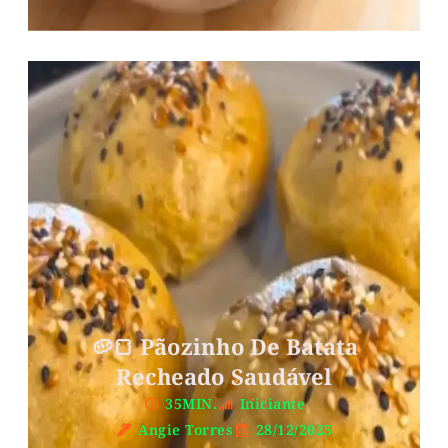
🥔🍞 Pãozinho De Batata
Recheado Saudável
35MIN.
Iniciante
Angie Torres
28/12/2025