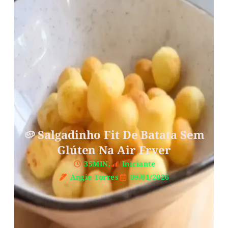
🥔 Salgadinho Fit De Batata Sem
Glúten Na Air Fryer
35MIN.
Iniciante
Angie Torres
09/01/2026