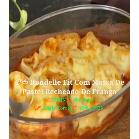
🥐🍅 Rondelle Fit Com Massa De
Pastel Recheado De Frango
35MIN.
Iniciante
Angie Torres
19/01/2026