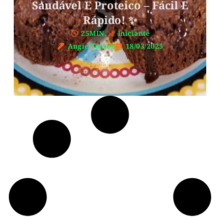
Saudável E Proteico – Fácil E
Rápido! ✨
25MIN.
Iniciante
Angie Torres
18/03/2025