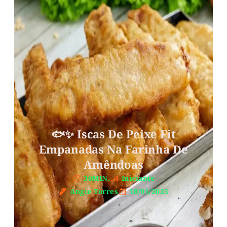
🐟✨ Iscas De Peixe Fit
Empanadas Na Farinha De
Amêndoas
30MIN.
Iniciante
Angie Torres
18/01/2025