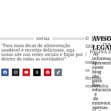
AVIS
PRIVACI
©️
SOCIAL
TER
"Para mais dicas de alimentação
LEGA
2026
saudável e receitas deliciosas, siga
PAGINA 
As
/
nosso site nas redes sociais e fique por
informa
dentro de todas as novidades!"
todos
apresen
neste
os
blog
são
direitos
para
fins
reservados
educacio
e
de
entrete
apenas.