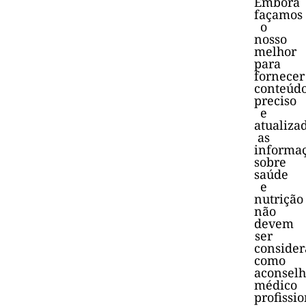
Embora
façamos
o
nosso
melhor
para
fornecer
conteúd
preciso
e
atualiza
as
informa
sobre
saúde
e
nutrição
não
devem
ser
consider
como
aconsel
médico
profissio