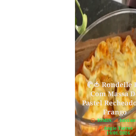
🥐🍅 Rondelle 
Com Massa D
Pastel Rechead
Frango
35MIN.
Inician
Angie Torres
19/01/2026