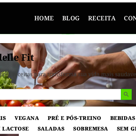
HOME
BLOG
RECEITA
CO
elle Fit
ores receitas para transforma sua vida mais saudave
Search But
IS
VEGANA
PRÉ E PÓS-TREINO
BEBIDAS
 LACTOSE
SALADAS
SOBREMESA
SEM G