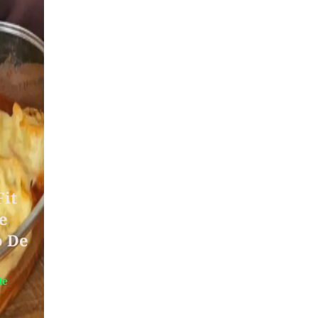
Fit
e
o De
te