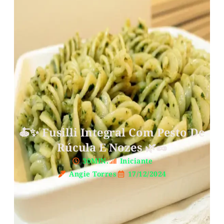
🍝✨ Fusilli Integral Com Pesto De
Rúcula E Nozes 🌿🥜
30MIN.
Iniciante
Angie Torres
17/12/2024