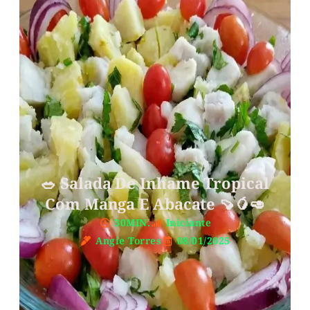
🥗 Salada De Inhame Tropical
Com Manga E Abacate 🍠🥭🥑
30MIN.
Iniciante
Angie Torres
08/01/2025