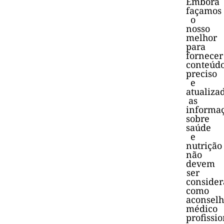
Embora
façamos
o
nosso
melhor
para
fornecer
conteúd
preciso
e
atualiza
as
informa
sobre
saúde
e
nutrição
não
devem
ser
consider
como
aconsel
médico
profissio