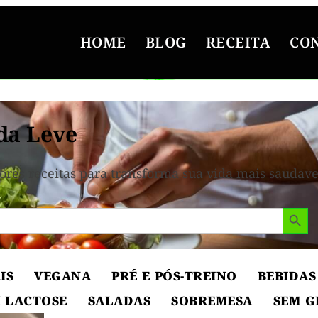
HOME
BLOG
RECEITA
CO
da Leve
ores receitas para transforma sua vida mais saudave
Search But
IS
VEGANA
PRÉ E PÓS-TREINO
BEBIDAS
 LACTOSE
SALADAS
SOBREMESA
SEM G