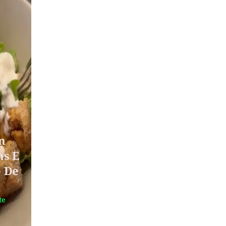
m
ns E
 De
te