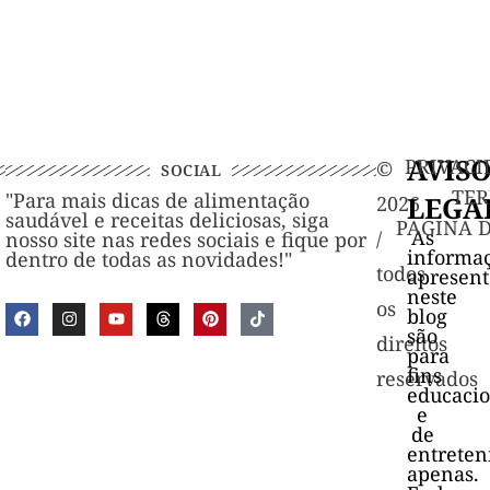
AVIS
PRIVACI
©️
SOCIAL
TER
"Para mais dicas de alimentação
LEGA
2026
saudável e receitas deliciosas, siga
PAGINA 
As
/
nosso site nas redes sociais e fique por
informa
dentro de todas as novidades!"
todos
apresen
neste
os
blog
são
direitos
para
fins
reservados
educacio
e
de
entrete
apenas.