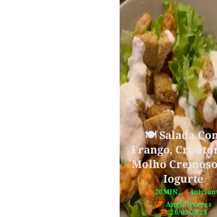
🍽️ Salada Co
Frango, Croûto
Molho Cremoso
Iogurte
20MIN.
Inician
Angie Torres
26/03/2025