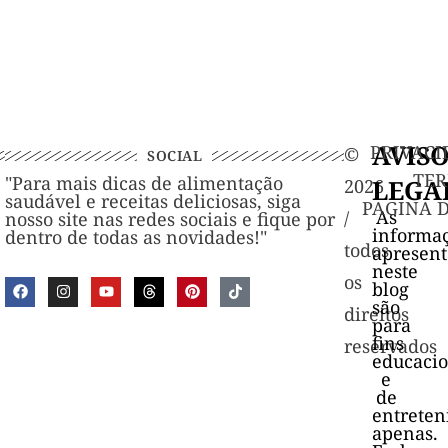
AVIS
PRIVACI
©️
SOCIAL
TER
"Para mais dicas de alimentação
LEGA
2026
saudável e receitas deliciosas, siga
PAGINA 
As
/
nosso site nas redes sociais e fique por
informa
dentro de todas as novidades!"
todos
apresen
neste
os
blog
são
direitos
para
fins
reservados
educacio
e
de
entrete
apenas.