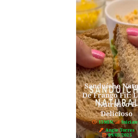
Sanduíche Natu
De Frango Fit: L
Nutritivo E
Delicioso
15MIN.
Inician
Angie Torres
09/03/2025