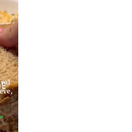
ral
eve,
te