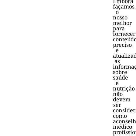
Embora
façamos
o
nosso
melhor
para
fornecer
conteúd
preciso
e
atualiza
as
informa
sobre
saúde
e
nutrição
não
devem
ser
consider
como
aconsel
médico
profissio