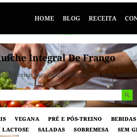
HOME
BLOG
RECEITA
CO
uíche Integral De Frango
ores receitas para transforma sua vida mais saudave
Search But
IS
VEGANA
PRÉ E PÓS-TREINO
BEBIDAS
 LACTOSE
SALADAS
SOBREMESA
SEM G