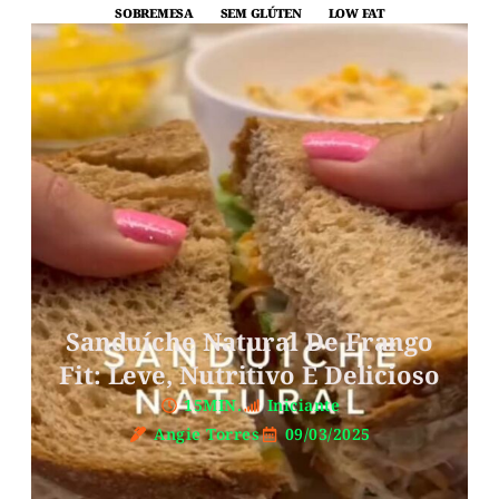
SOBREMESA
SEM GLÚTEN
LOW FAT
Sanduíche Natural De Frango
Fit: Leve, Nutritivo E Delicioso
15MIN.
Iniciante
Angie Torres
09/03/2025