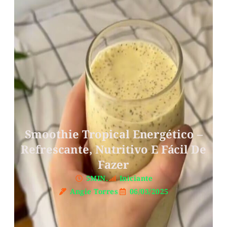
Smoothie Tropical Energético –
Refrescante, Nutritivo E Fácil De
Fazer
5MIN.
Iniciante
Angie Torres
06/03/2025