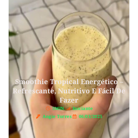
Smoothie Tropical Energético –
Refrescante, Nutritivo E Fácil De
Fazer
5MIN.
Iniciante
Angie Torres
06/03/2025