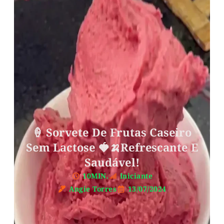
🍦 Sorvete De Frutas Caseiro
Sem Lactose 🍓🍌Refrescante E
Saudável!
10MIN.
Iniciante
Angie Torres
13/07/2024