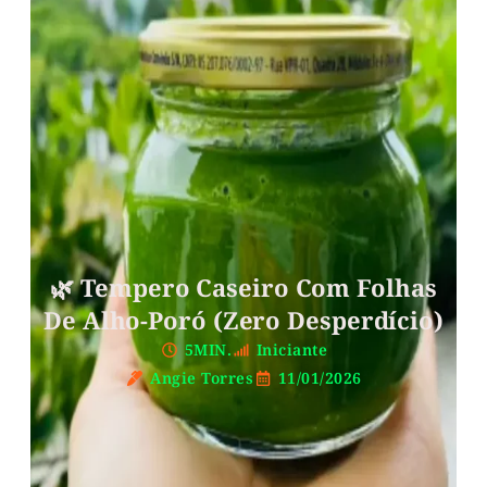
🌿 Tempero Caseiro Com Folhas
De Alho-Poró (zero Desperdício)
5MIN.
Iniciante
Angie Torres
11/01/2026