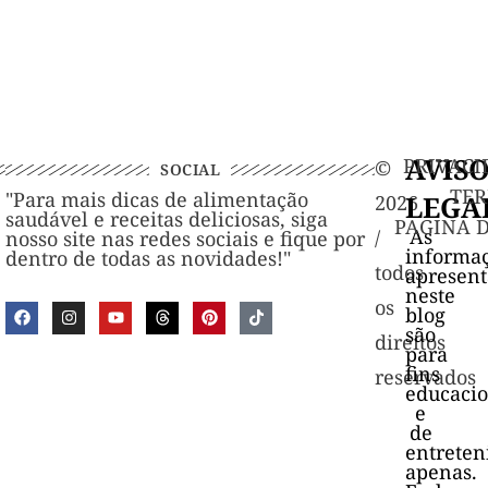
AVIS
PRIVACI
©️
SOCIAL
TER
"Para mais dicas de alimentação
LEGA
2026
saudável e receitas deliciosas, siga
PAGINA 
As
/
nosso site nas redes sociais e fique por
informa
dentro de todas as novidades!"
todos
apresen
neste
os
blog
são
direitos
para
fins
reservados
educacio
e
de
entrete
apenas.