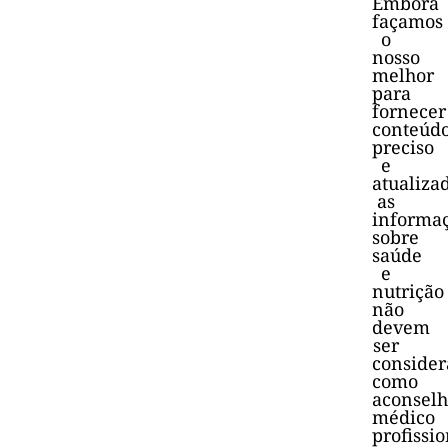
Embora
façamos
o
nosso
melhor
para
fornecer
conteúd
preciso
e
atualiza
as
informa
sobre
saúde
e
nutrição
não
devem
ser
consider
como
aconsel
médico
profissio