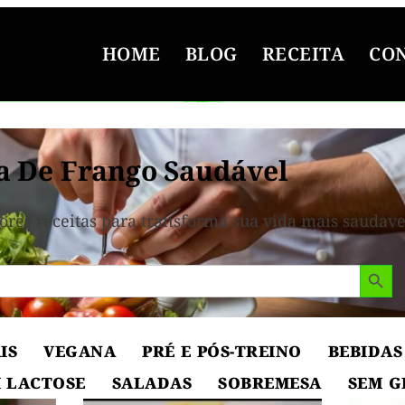
HOME
BLOG
RECEITA
CO
a De Frango Saudável
ores receitas para transforma sua vida mais saudave
Search But
IS
VEGANA
PRÉ E PÓS-TREINO
BEBIDAS
 LACTOSE
SALADAS
SOBREMESA
SEM G