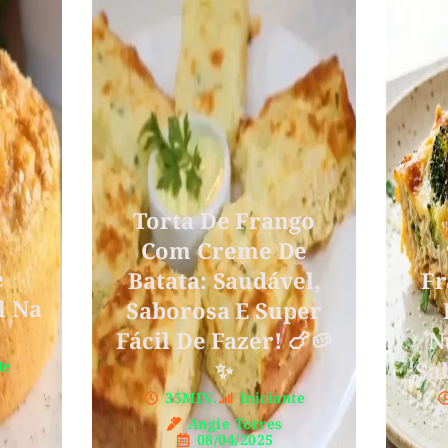
Torta De Frango
Com Creme De
e
Batata: Saudável,
Fr
l Na
Saborosa E Super
Fácil De Fazer! 🍗🥔
N
✨
Sa
te
35MIN.
Iniciante
Angie Torres
08/04/2025