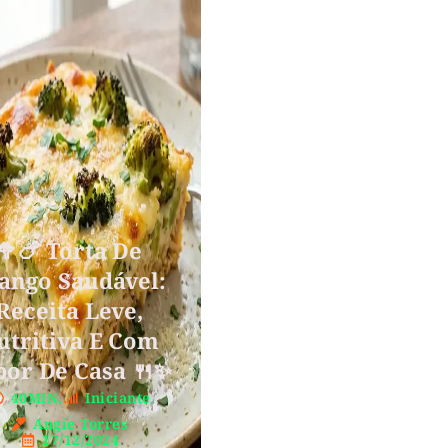
🥦🍗 Torta De
ango Saudável:
Receita Leve,
utritiva E Com
bor De Casa 🍴✨
40MIN.
Iniciante
Angie Torres
17/12/2024