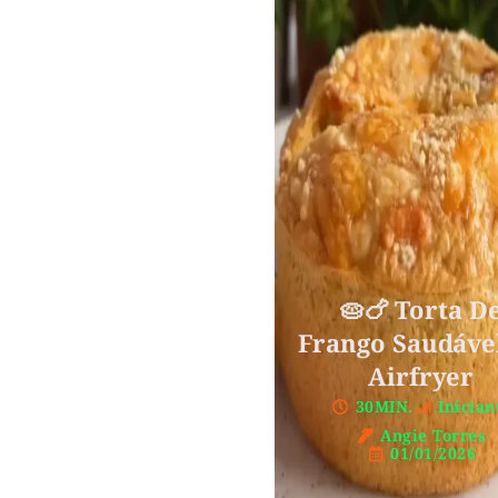
🥧🍗 Torta D
Frango Saudáve
Airfryer
30MIN.
Inician
Angie Torres
01/01/2026