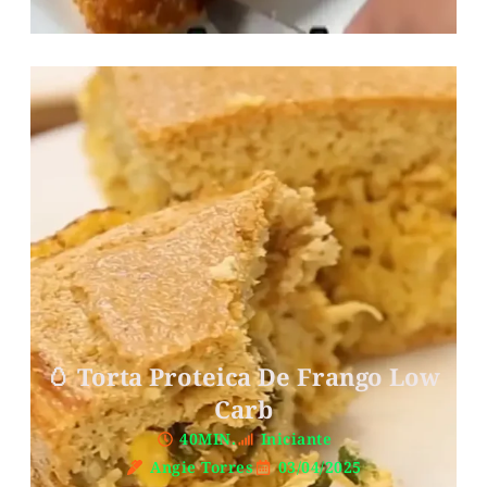
🥚 Torta Proteica De Frango Low
Carb
40MIN.
Iniciante
Angie Torres
03/04/2025