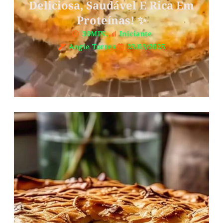
Deliciosa, Saudável E Rica Em
Proteínas! ✨
30MIN.
Iniciante
Angie Torres
23/03/2025