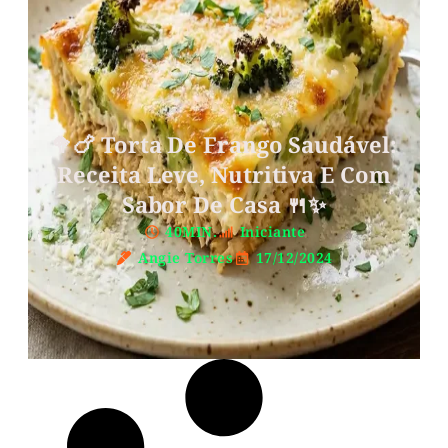
🥦🍗 Torta De Frango Saudável:
Receita Leve, Nutritiva E Com
Sabor De Casa 🍴✨
40MIN.
Iniciante
Angie Torres
17/12/2024