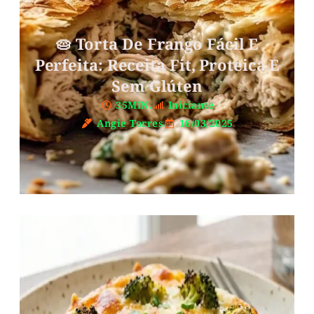
🥧 Torta De Frango Fácil E
Perfeita: Receita Fit, Proteica E
Sem Glúten
35MIN.
Iniciante
Angie Torres
16/03/2025