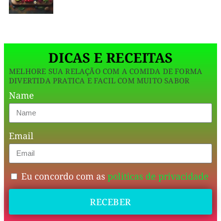
Baixo
Ocasião:
DICAS E RECEITAS
Almoço,
MELHORE SUA RELAÇÃO COM A COMIDA DE FORMA
Jantar
DIVERTIDA PRATICA E FACIL COM MUITO SABOR
Name
Valor
Nutricional:
Email
Esta
receita
Eu concordo com as
politicas de privacidade
é
RECEBER
rica
em