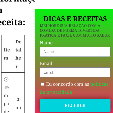
a
DICAS E RECEITAS
ceita:
MELHORE SUA RELAÇÃO COM A
COMIDA DE FORMA DIVERTIDA
PRATICA E FACIL COM MUITO SABOR
De
Name
Ite
tal
m
he
Email
s
🕒
Eu concordo com as
politicas
Te
de privacidade
m
20
po
RECEBER
mi
de