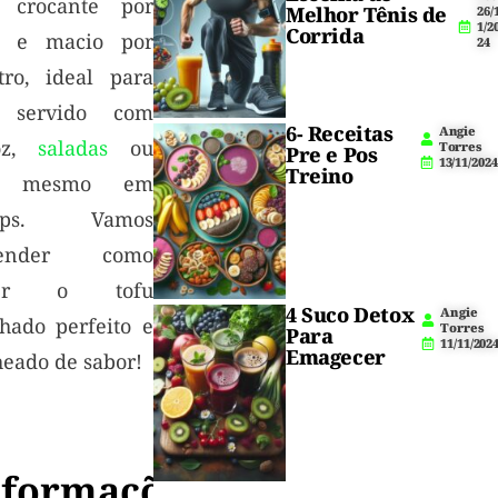
a crocante por
Melhor Tênis de
26/
1/2
Corrida
a e macio por
24
tro, ideal para
 servido com
6- Receitas
Angie
oz,
saladas
ou
Torres
Pre e Pos
13/11/2024
Treino
é mesmo em
aps. Vamos
render como
zer o tofu
4 Suco Detox
Angie
lhado perfeito e
Torres
Para
11/11/202
Emagecer
heado de sabor!
nformações