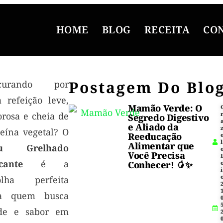
HOME
BLOG
RECEITA
CO
Postagem Do Blo
ocurando por
 refeição leve,
Mamão Verde: O
orosa e cheia de
Segredo Digestivo
e Aliado da
teína vegetal? O
Reeducação
l
Alimentar que
fu Grelhado
Você Precisa
cante
é a
Conhecer! 🥭✨
i
olha perfeita
1
a quem busca
5
de e sabor em