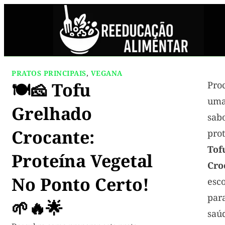
PRATOS PRINCIPAIS
,
VEGANA
🍽️🧀 Tofu
Pr
uma
Grelhado
sab
Crocante:
pro
To
Proteína Vegetal
Cro
No Ponto Certo!
esc
par
🌱🔥🌟
saú