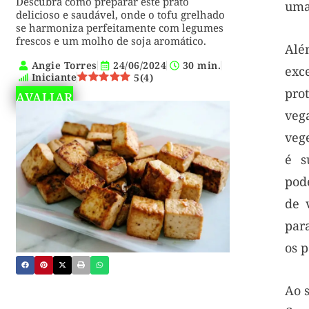
Descubra como preparar este prato
uma
delicioso e saudável, onde o tofu grelhado
se harmoniza perfeitamente com legumes
frescos e um molho de soja aromático.
Alé
Angie Torres
24/06/2024
30 min.
exc
Iniciante
5
(
4
)
pr
AVALIAR
v
vege
é s
pod
de 
par
os p
Ao s