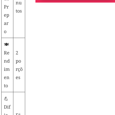
nu
Pr
tos
ep
ar
o
🍽️
Re
2
nd
po
im
rçõ
en
es
to
💪
Dif