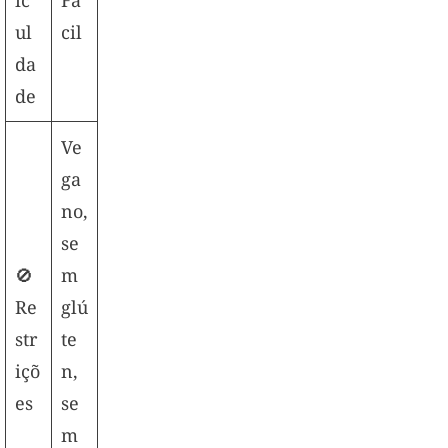
ic
Fá
ul
cil
da
de
Ve
ga
no,
se
🚫
m
Re
glú
str
te
içõ
n,
es
se
m