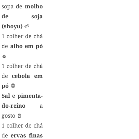
sopa de
molho
de soja
(shoyu)
🌱
1 colher de chá
de
alho em pó
🧄
1 colher de chá
de
cebola em
pó
🧅
Sal
e
pimenta-
do-reino
a
gosto 🧂
1 colher de chá
de
ervas finas