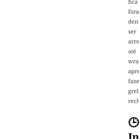
fic
for
den
ser
arr
at
wr
ap
fa
gre
rec
🕒
I