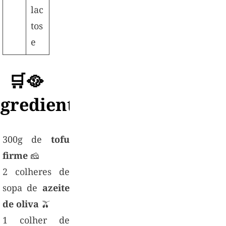
lac
tos
e
🛒🥘
gredientes:
300g de
tofu
firme
🧀
2 colheres de
sopa de
azeite
de oliva
🫒
1 colher de