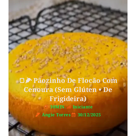
🍞🌽 Pãozinho De Flocão Com
Cenoura (Sem Glúten • De
Frigideira)
30MIN.
Iniciante
Angie Torres
30/12/2025