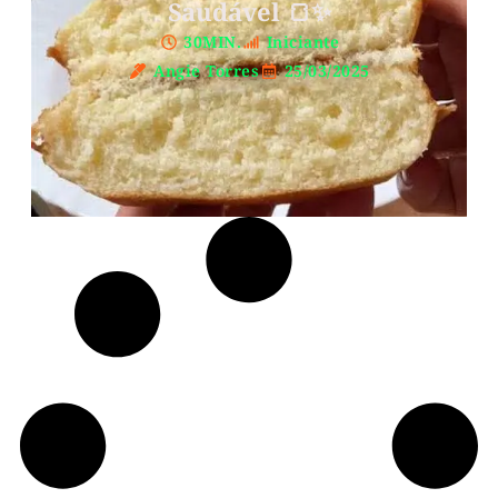
Saudável 🍞✨
30MIN.
Iniciante
Angie Torres
25/03/2025