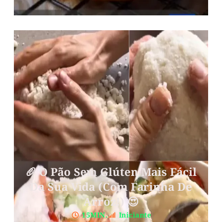
🥖 O Pão Sem Glúten Mais Fácil
Da Sua Vida (com Farinha De
Arroz!) 😍
15MIN.
Iniciante