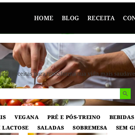
HOME
BLOG
RECEITA
CO
ê
ores receitas para transforma sua vida mais saudave
Search But
IS
VEGANA
PRÉ E PÓS-TREINO
BEBIDAS
 LACTOSE
SALADAS
SOBREMESA
SEM G