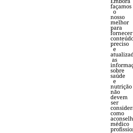
Embora
façamos
o
nosso
melhor
para
fornecer
conteúd
preciso
e
atualiza
as
informa
sobre
saúde
e
nutrição
não
devem
ser
consider
como
aconsel
médico
profissio