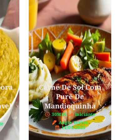
bora
Carne De Sol Com
 –
Purê De
vel
Mandioquinha
30MIN.
Iniciante
Angie Torres
te
14/01/2025