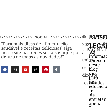
AVIS
PRIVACI
©️
SOCIAL
TER
"Para mais dicas de alimentação
LEGA
2026
saudável e receitas deliciosas, siga
PAGINA 
As
/
nosso site nas redes sociais e fique por
informa
dentro de todas as novidades!"
todos
apresen
neste
os
blog
são
direitos
para
fins
reservados
educacio
e
de
entrete
apenas.