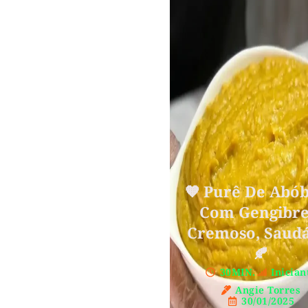
🧡 Purê De Abó
Com Gengibre
Cremoso, Saudá
🍂
30MIN.
Inician
Angie Torres
30/01/2025