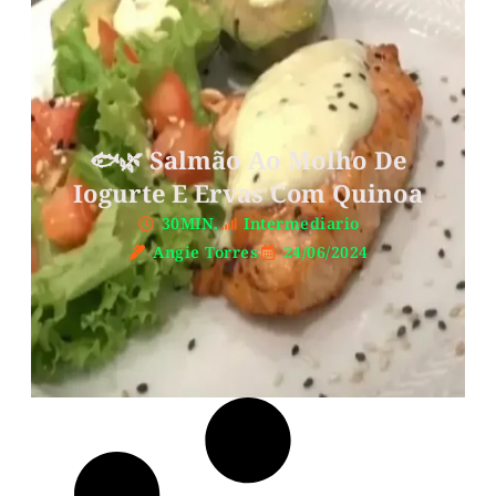
🐟🌿 Salmão Ao Molho De
Iogurte E Ervas Com Quinoa
30MIN.
Intermediario
Angie Torres
24/06/2024