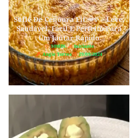
Suflê De Cenoura Fit 🥕✨ – Leve,
Saudável, Fácil E Perfeito Para
Um Jantar Rápido
50MIN.
Iniciante
Angie Torres
29/09/2024