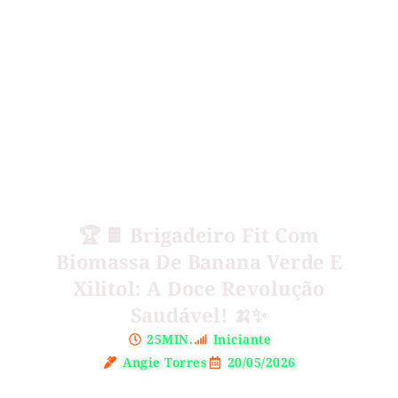
🏆 🍫 Brigadeiro Fit Com
Biomassa De Banana Verde E
Xilitol: A Doce Revolução
Saudável! 🍌✨
25MIN.
Iniciante
Angie Torres
20/05/2026