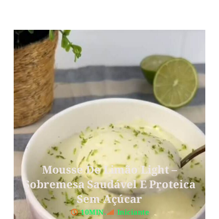
Mousse De Limão Light –
Sobremesa Saudável E Proteica
Sem Açúcar
10MIN.
Iniciante