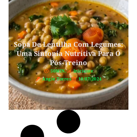
Sopa De Lentilha Com Legumes:
Uma Sinfonia Nutritiva Para O
Pós-Treino
50MIN.
Iniciante
Angie Torres
10/07/2024