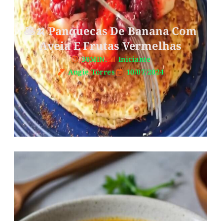
🥞🍌 Panquecas De Banana Com
Aveia E Frutas Vermelhas
30MIN.
Iniciante
Angie Torres
10/07/2024