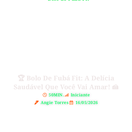
🏆 Bolo De Fubá Fit: A Delícia
Saudável Que Você Vai Amar! 🍰
50MIN.
Iniciante
Angie Torres
16/05/2026