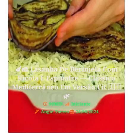
🍆🧀 Lasanha De Berinjela Com
Ricota E Espinafre — Clássico
Mediterrâneo Em Versão Fit 🇮🇹
🌿
90MIN.
Iniciante
Angie Torres
24/06/2024