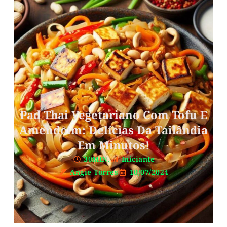
Pad Thai Vegetariano Com Tofu E
Amendoim: Delícias Da Tailândia
Em Minutos!
30MIN.
Iniciante
Angie Torres
10/07/2024