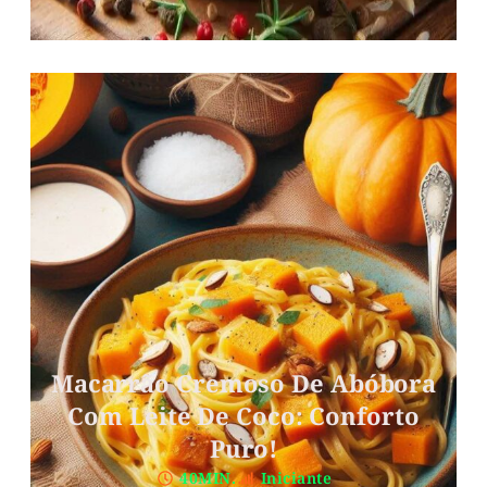
Macarrão Cremoso De Abóbora
Com Leite De Coco: Conforto
Puro!
40MIN.
Iniciante