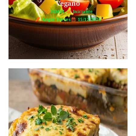
Vegano
30MIN.
Iniciante
Angie Torres
15/12/2024