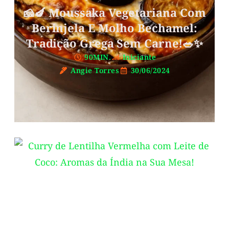
🧀🍆 Moussaka Vegetariana Com
Berinjela E Molho Bechamel:
Tradição Grega Sem Carne!🥗✨
90MIN.
Iniciante
Angie Torres
30/06/2024