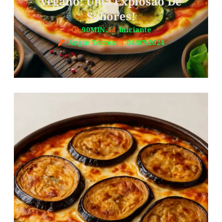
Vegano: Uma Explosão De
Sabores!
90MIN.
Iniciante
Angie Torres
04/07/2024