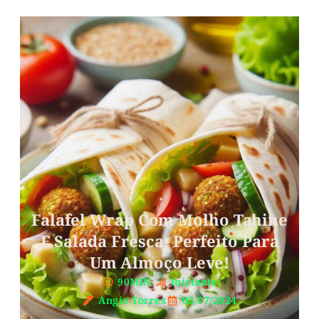
Falafel Wrap Com Molho Tahine
E Salada Fresca: Perfeito Para
Um Almoço Leve!
90MIN.
Iniciante
Angie Torres
05/07/2024