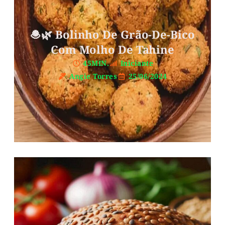
🧆🌿 Bolinho De Grão-De-Bico
Com Molho De Tahine
45MIN.
Iniciante
Angie Torres
25/06/2024