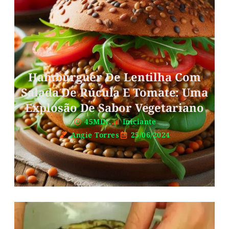
Hambúrguer De Lentilha Com
Salada De Rúcula E Tomate: Uma
Explosão De Sabor Vegetariano
45MIN.
Iniciante
Angie Torres
25/06/2024