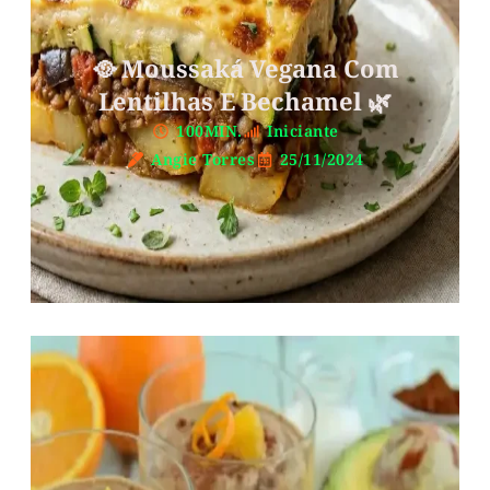
🥘 Moussaká Vegana Com
Lentilhas E Bechamel 🌿
100MIN.
Iniciante
Angie Torres
25/11/2024