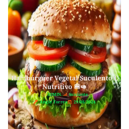
Hambúrguer Vegetal Suculento E
Nutritivo 🍔🥑
30MIN.
Iniciante
Angie Torres
29/06/2024