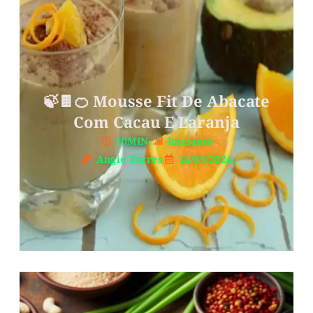
🍃🍫🍊 Mousse Fit De Abacate
Com Cacau E Laranja
10MIN.
Iniciante
Angie Torres
14/09/2024