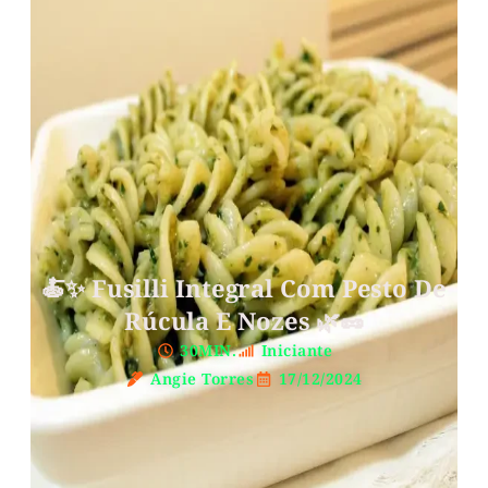
🍝✨ Fusilli Integral Com Pesto De
Rúcula E Nozes 🌿🥜
30MIN.
Iniciante
Angie Torres
17/12/2024