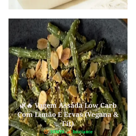
🌿🔥 Vagem Assada Low Carb
Com Limão E Ervas (Vegana &
Fit)
30MIN.
Iniciante