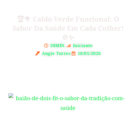
🏆🥦 Caldo Verde Funcional: O
Sabor Da Saúde Em Cada Colher!
🍲✨
30MIN.
Iniciante
Angie Torres
18/05/2026