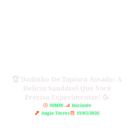
🏆 Dadinho De Tapioca Assado: A
Delícia Saudável Que Você
Precisa Experimentar! 🥳
30MIN.
Iniciante
Angie Torres
19/05/2026