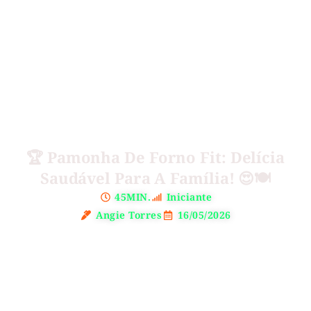
🏆 Pamonha De Forno Fit: Delícia
Saudável Para A Família! 😍🍽️
45MIN.
Iniciante
Angie Torres
16/05/2026