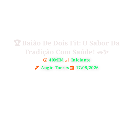
🏆 Baião De Dois Fit: O Sabor Da
Tradição Com Saúde! 🥗✨
40MIN.
Iniciante
Angie Torres
17/05/2026