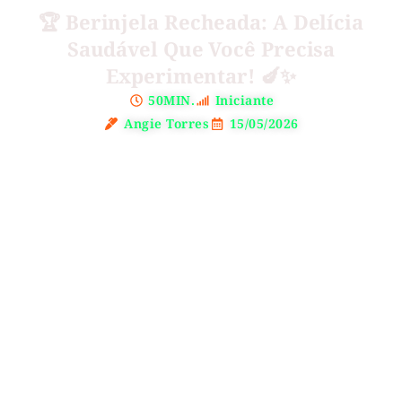
🏆 Berinjela Recheada: A Delícia
Saudável Que Você Precisa
Experimentar! 🍆✨
50MIN.
Iniciante
Angie Torres
15/05/2026