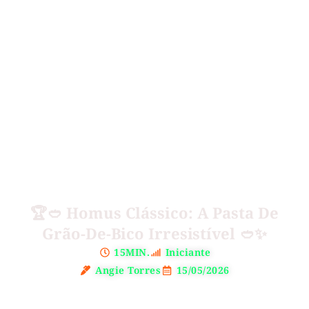
🏆🥙 Homus Clássico: A Pasta De
Grão-De-Bico Irresistível 🥙✨
15MIN.
Iniciante
Angie Torres
15/05/2026