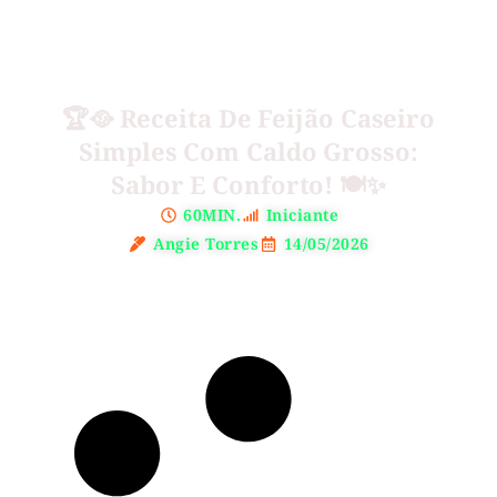
🏆🥘 Receita De Feijão Caseiro
Simples Com Caldo Grosso:
Sabor E Conforto! 🍽️✨
60MIN.
Iniciante
Angie Torres
14/05/2026