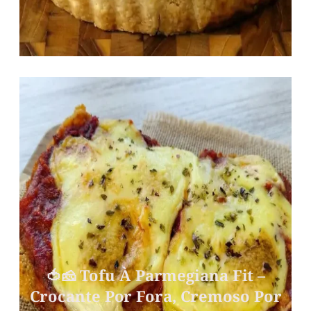
🍅🧀 Tofu À Parmegiana Fit –
Crocante Por Fora, Cremoso Por