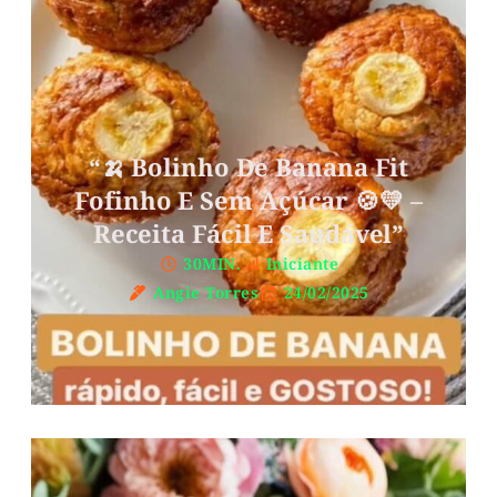
“🍌 Bolinho De Banana Fit
Fofinho E Sem Açúcar 🍪💛 –
Receita Fácil E Saudável”
30MIN.
Iniciante
Angie Torres
24/02/2025