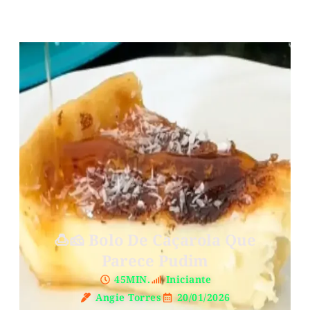
🍮🧀 Bolo De Caçarola Que
Parece Pudim
45MIN.
Iniciante
Angie Torres
20/01/2026