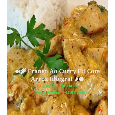
🍛🌾 Frango Ao Curry Fit Com
Arroz Integral 🌶🥥
60MIN.
Iniciante
Angie Torres
11/07/2024