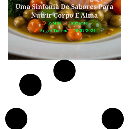
Uma Sinfonia De Sabores Para
Nutrir Corpo E Alma
35MIN.
Iniciante
Angie Torres
10/07/2024