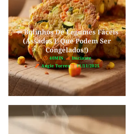
🥕 Bolinhos De Legumes Fáceis
(Assados E Que Podem Ser
Congelados!)
40MIN.
Iniciante
Angie Torres
11/11/2025