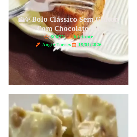
🍰✨ Bolo Clássico Sem Glúten
Com Chocolate Fit
60MIN.
Iniciante
Angie Torres
18/01/2026