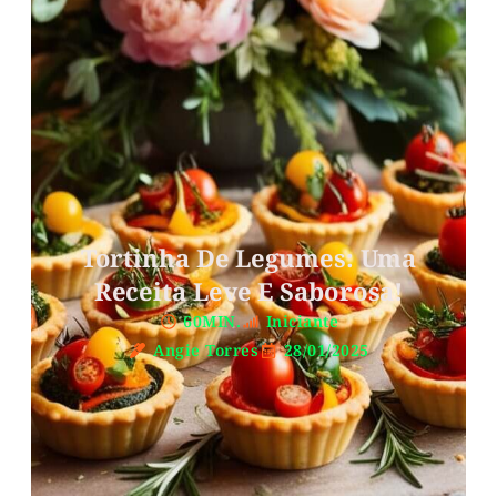
Tortinha De Legumes: Uma
Receita Leve E Saborosa!
60MIN.
Iniciante
Angie Torres
28/01/2025