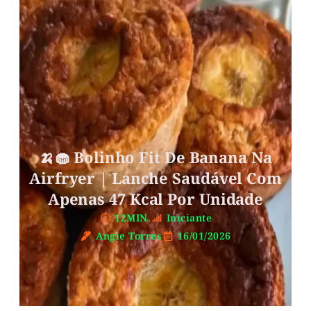
🍌🧁 Bolinho Fit De Banana Na
Airfryer | Lanche Saudável Com
Apenas 47 Kcal Por Unidade
12MIN.
Iniciante
Angie Torres
16/01/2026