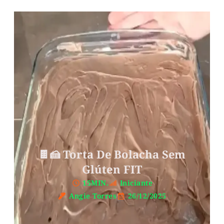
🍫🍰 Torta De Bolacha Sem
Glúten FIT
15MIN.
Iniciante
Angie Torres
26/12/2025