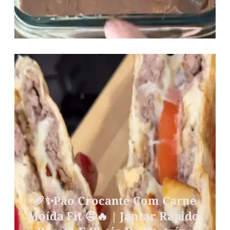
🥖✨Pão Crocante Com Carne
Moída Fit 🤤🔥 | Jantar Rápido,