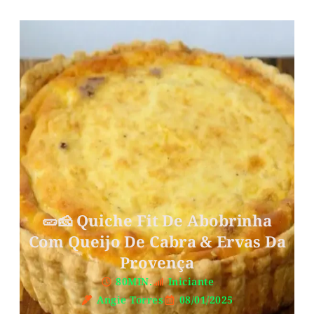
🥒🧀 Quiche Fit De Abobrinha
Com Queijo De Cabra & Ervas Da
Provença
80MIN.
Iniciante
Angie Torres
08/01/2025