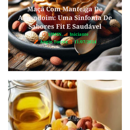
Maçã Com Manteiga De
Amendoim: Uma Sinfonia De
Sabores Fit E Saudável
10MIN.
Iniciante
Angie Torres
11/07/2024