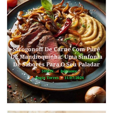
Strogonoff De Carne Com Purê
De Mandioquinha: Uma Sinfonia
De Sabores Para O Seu Paladar
50MIN.
Iniciante
Angie Torres
11/07/2024