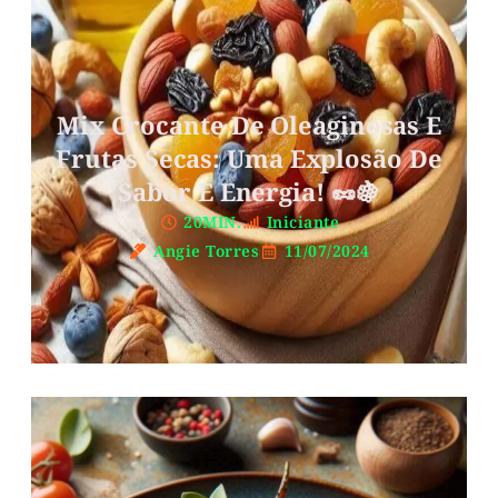
Mix Crocante De Oleaginosas E
Frutas Secas: Uma Explosão De
Sabor E Energia! 🥜🍇
20MIN.
Iniciante
Angie Torres
11/07/2024