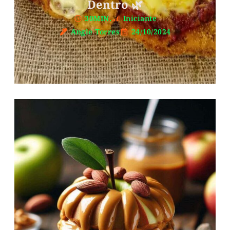
Dentro 🌿
30MIN.
Iniciante
Angie Torres
24/10/2024