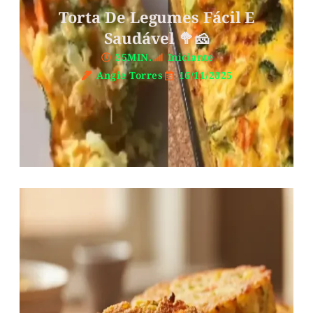
Torta De Legumes Fácil E
Saudável 🥦🧀
35MIN.
Iniciante
Angie Torres
16/11/2025