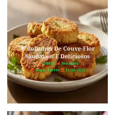
🥦 Bolinhos De Couve-Flor
Saudáveis E Deliciosos
30MIN.
Iniciante
Angie Torres
11/11/2025