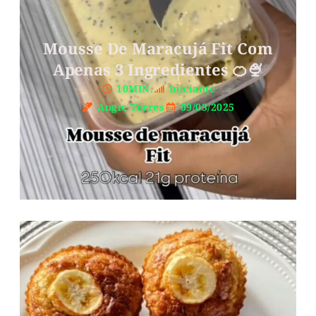
Mousse De Maracujá Fit Com
Apenas 3 Ingredientes 🍊🍨
10MIN.
Iniciante
Angie Torres
09/03/2025