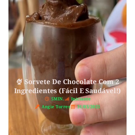
🍨 Sorvete De Chocolate Com 2
Ingredientes (Fácil E Saudável!)
5MIN.
Iniciante
Angie Torres
31/03/2025