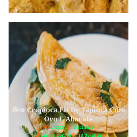
🥞🥑 Crepioca Fit De Tapioca Com
Ovo E Abacate
10MIN.
Iniciante
Angie Torres
10/07/2024