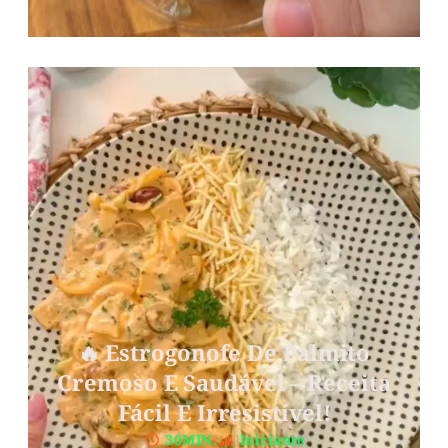
🔥 Estrogonofe De Palmito
Cremoso E Saudável – Receita
Fácil E Irresistível!
30MIN.
Iniciante