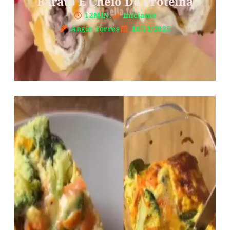
Barato E Cheio De Proteína
12MIN.
Iniciante
Angie Torres
18/11/2025