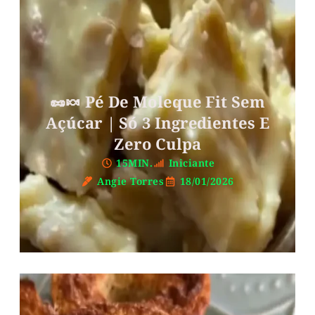
🥜🍬 Pé De Moleque Fit Sem
Açúcar | Só 3 Ingredientes E
Zero Culpa
15MIN.
Iniciante
Angie Torres
18/01/2026