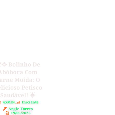
🥘 Bolinho De
Abóbora Com
arne Moída: O
licioso Petisco
Saudável! 🌟
45MIN.
Iniciante
Angie Torres
19/05/2026