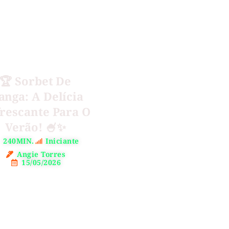
🏆 Sorbet De
nga: A Delícia
rescante Para O
Verão! 🍧✨
240MIN.
Iniciante
Angie Torres
15/05/2026