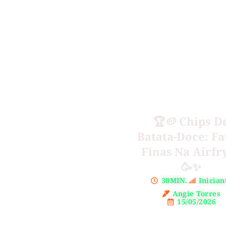
🏆🥔 Chips D
Batata-Doce: Fa
Finas Na Airfr
🥳✨
30MIN.
Inician
Angie Torres
15/05/2026