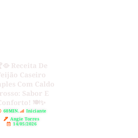
🥘 Receita De
Feijão Caseiro
ples Com Caldo
rosso: Sabor E
Conforto! 🍽️✨
60MIN.
Iniciante
Angie Torres
14/05/2026