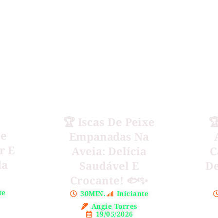
🏆 Iscas De Peixe

De
Empanadas Na
r E
Aveia: Delícia
C
da
Saudável E
De
Crocante! 🐟✨
te
30MIN.
Iniciante
Angie Torres
19/05/2026