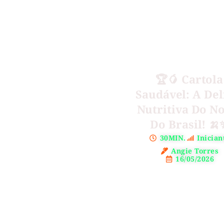
🏆🥭 Cartola
Saudável: A Del
Nutritiva Do N
Do Brasil! 🍌
30MIN.
Inician
Angie Torres
16/05/2026