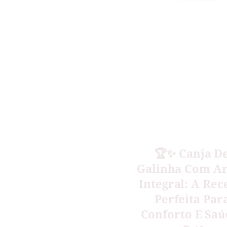
🏆✨ Canja D
Galinha Com A
Integral: A Rec
Perfeita Par
Conforto E Saú