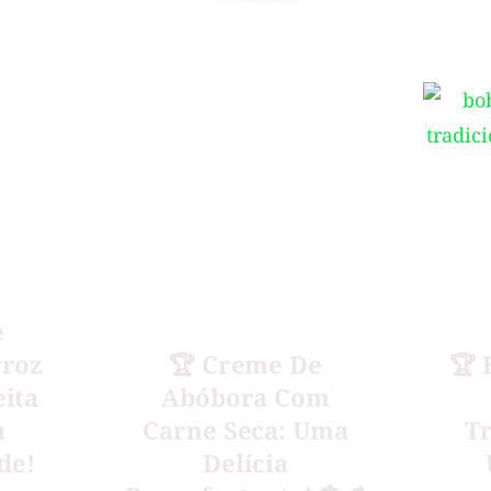
e
rroz
🏆 Creme De
🏆 
eita
Abóbora Com
a
Carne Seca: Uma
T
de!
Delícia