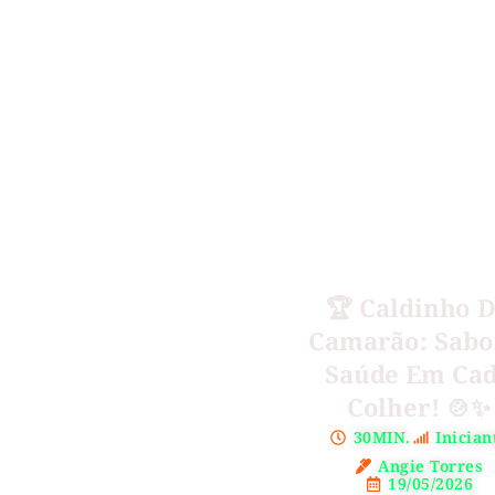
🏆 Caldinho 
Camarão: Sabo
Saúde Em Ca
Colher! 🍲✨
30MIN.
Inician
Angie Torres
19/05/2026