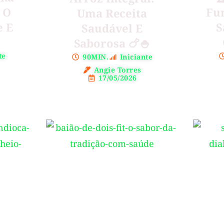
 O
Fun
Uma Receita
e E
S
Saudável E
Saborosa 🍗🍚
te
90MIN.
Iniciante
Angie Torres
17/05/2026