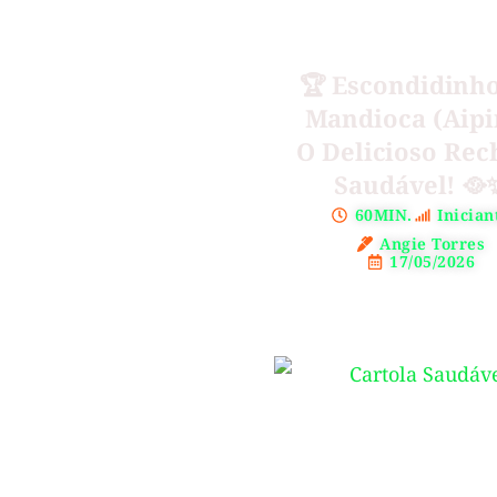
🏆 Escondidinh
Mandioca (Aipi
O Delicioso Rec
Saudável! 🥘
60MIN.
Inician
Angie Torres
17/05/2026