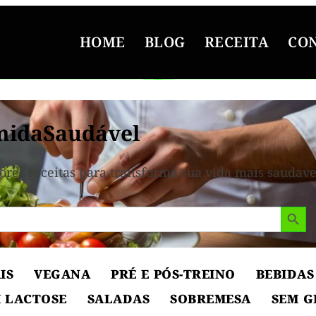
HOME
BLOG
RECEITA
CO
midaSaudável
ores receitas para transforma sua vida mais saudave
Search But
IS
VEGANA
PRÉ E PÓS-TREINO
BEBIDAS
 LACTOSE
SALADAS
SOBREMESA
SEM G