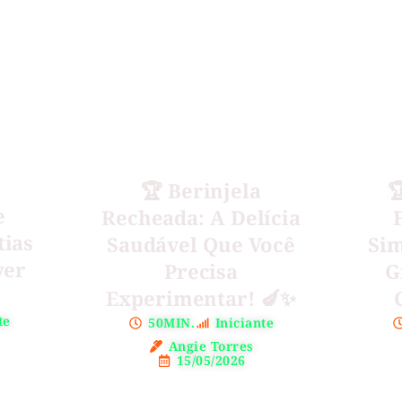
🏆 Berinjela

e
Recheada: A Delícia
tias
Saudável Que Você
Sim
yer
Precisa
G
Experimentar! 🍆✨
te
50MIN.
Iniciante
Angie Torres
15/05/2026