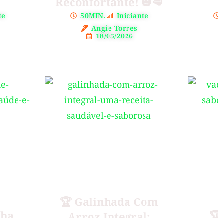
Reconfortante! 🎃🥩
te
50MIN.
Iniciante
Angie Torres
18/05/2026
🏆 Galinhada Com
lha

Arroz Integral: