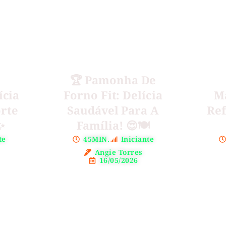
🏆 Pamonha De
ícia
Forno Fit: Delícia
Ma
orte
Saudável Para A
Ref
✨
Família! 😍🍽️
te
45MIN.
Iniciante
Angie Torres
16/05/2026