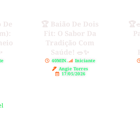
o De
🏆 Baião De Dois
🏆
m):
Fit: O Sabor Da
P
heio
Tradição Com
✨
Saúde! 🥗✨
te
40MIN.
Iniciante
Angie Torres
17/05/2026