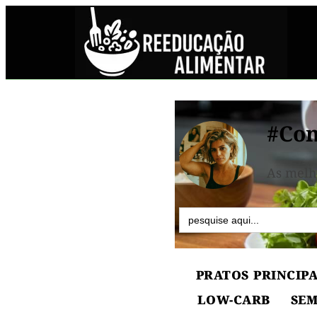
#Co
As melh
Search
for:
PRATOS PRINCIPA
LOW-CARB
SEM