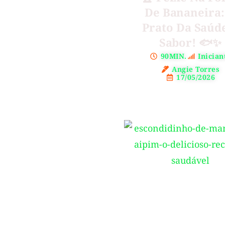
De Bananeira:
Prato Da Saúd
Sabor! 🐟✨
90MIN.
Inician
Angie Torres
17/05/2026