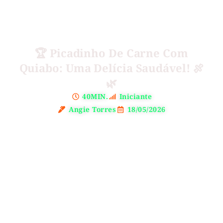
🏆 Picadinho De Carne Com
Quiabo: Uma Delícia Saudável! 🍖
🌿
40MIN.
Iniciante
Angie Torres
18/05/2026