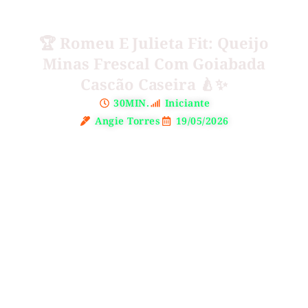
🏆 Romeu E Julieta Fit: Queijo
Minas Frescal Com Goiabada
Cascão Caseira 🍐✨
30MIN.
Iniciante
Angie Torres
19/05/2026