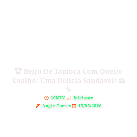
🏆 Beiju De Tapioca Com Queijo
Coalho: Uma Delícia Saudável! 🧀
✨
20MIN.
Iniciante
Angie Torres
15/05/2026