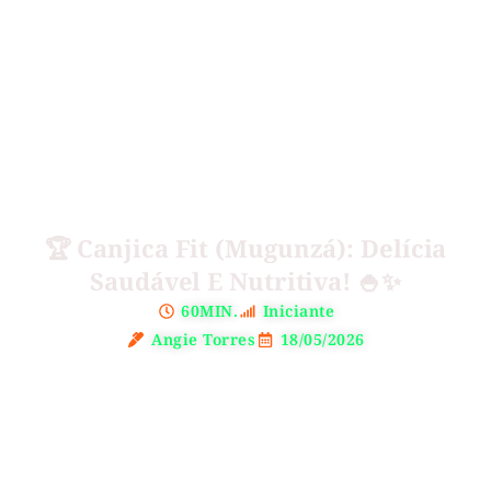
🏆 Canjica Fit (Mugunzá): Delícia
Saudável E Nutritiva! 🍚✨
60MIN.
Iniciante
Angie Torres
18/05/2026