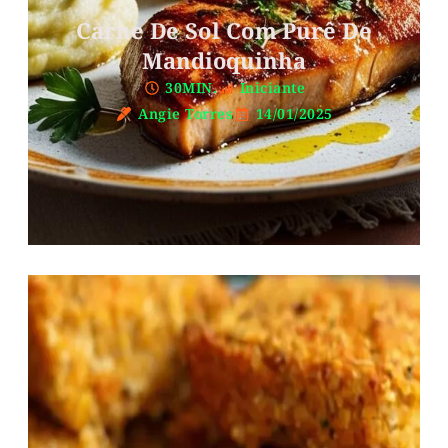
Carne De Sol Com Purê De
Mandioquinha
30MIN.
Iniciante
Angie Torres
14/01/2025