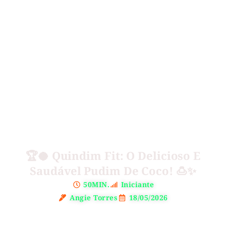
🏆🥥 Quindim Fit: O Delicioso E
Saudável Pudim De Coco! 🍮✨
50MIN.
Iniciante
Angie Torres
18/05/2026