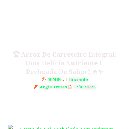
🏆 Arroz De Carreteiro Integral:
Uma Delícia Nutriente E
Recheada De Sabor! 🍚✨
50MIN.
Iniciante
Angie Torres
17/05/2026