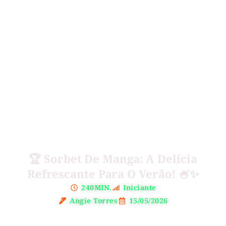
🏆 Sorbet De Manga: A Delícia
Refrescante Para O Verão! 🍧✨
240MIN.
Iniciante
Angie Torres
15/05/2026