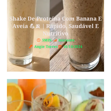
Shake De Proteína Com Banana E
Aveia 💪🍌 | Rápido, Saudável E
Nutritivo
5MIN.
Iniciante
Angie Torres
10/10/2024