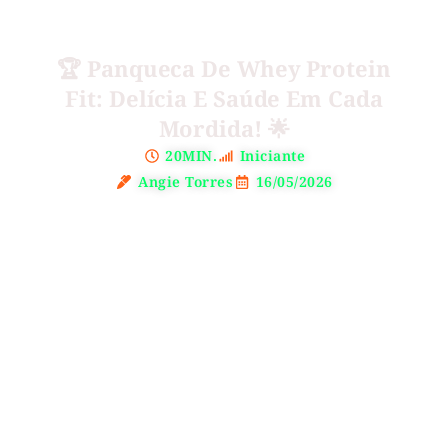
🏆 Panqueca De Whey Protein
Fit: Delícia E Saúde Em Cada
Mordida! 🌟
20MIN.
Iniciante
Angie Torres
16/05/2026