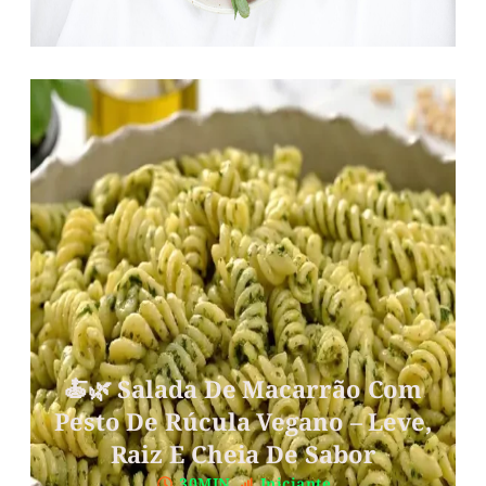
🍝🌿 Salada De Macarrão Com
Pesto De Rúcula Vegano – Leve,
Raiz E Cheia De Sabor
30MIN.
Iniciante