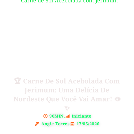
🏆 Carne De Sol Acebolada Com
Jerimum: Uma Delícia De
Nordeste Que Você Vai Amar! 🥘
✨
90MIN.
Iniciante
Angie Torres
17/05/2026