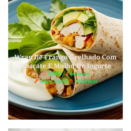
Wrap De Frango Grelhado Com
Abacate E Molho De Iogurte
20MIN.
Iniciante
Angie Torres
20/12/2024