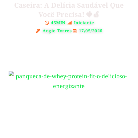
Caseira: A Delícia Saudável Que
Você Precisa! 🍓🍏
45MIN.
Iniciante
Angie Torres
17/05/2026