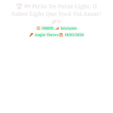
🏆 🐟 Pirão De Peixe Light: O
Sabor Light Que Você Vai Amar!
🌿✨
30MIN.
Iniciante
Angie Torres
18/05/2026