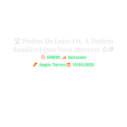
🏆 Pudim De Leite Fit: A Delícia
Saudável Que Você Merece! 🍮💚
60MIN.
Iniciante
Angie Torres
19/05/2026