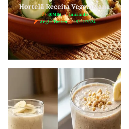
Hortelã Receita Vegetariana
30MIN.
Iniciante
Angie Torres
15/12/2024