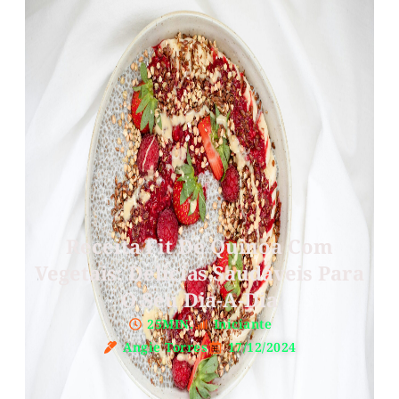
Receita Fit De Quinoa Com
Vegetais: Delícias Saudáveis Para
O Seu Dia-A-Dia
25MIN.
Iniciante
Angie Torres
17/12/2024