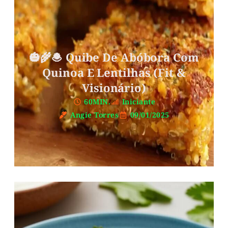
🎃🌾🧆 Quibe De Abóbora Com
Quinoa E Lentilhas (Fit &
Visionário)
60MIN.
Iniciante
Angie Torres
09/01/2025