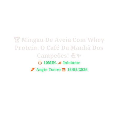
🏆 Mingau De Aveia Com Whey
Protein: O Café Da Manhã Dos
Campeões! 💪✨
10MIN.
Iniciante
Angie Torres
16/05/2026